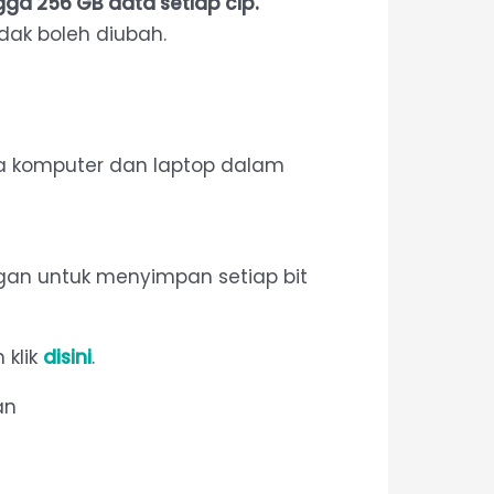
a 256 GB data setiap cip.
dak boleh diubah.
a komputer dan laptop dalam
an untuk menyimpan setiap bit
 klik
disini
.
an