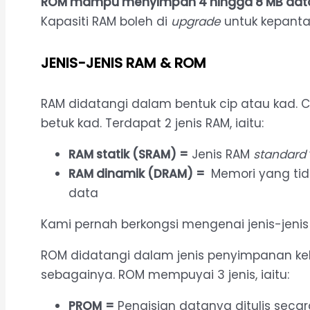
ROM mampu menyimpan 4 hingga 8 MB data s
Kapasiti RAM boleh di
upgrade
untuk kepanta
JENIS-JENIS RAM & ROM
RAM didatangi dalam bentuk cip atau kad. 
betuk kad. Terdapat 2 jenis RAM, iaitu:
RAM statik (SRAM) =
Jenis RAM
standard
RAM dinamik (DRAM) =
Memori yang tid
data
Kami pernah berkongsi mengenai jenis-jenis 
ROM didatangi dalam jenis penyimpanan kek
sebagainya. ROM mempuyai 3 jenis, iaitu:
PROM
=
Pengisian datanya ditulis secara