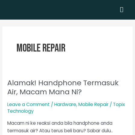
Skip
Men
to
content
Mobile Repair
Alamak! Handphone Termasuk
Alamak!
Handphone
Air, Macam Mana Ni?
Termasuk
Air,
Leave a Comment
/
Hardware
,
Mobile Repair
/
Topix
Technology
Macam
Mana
Macam ni ke reaksi anda bila handphone anda
Ni?
termasuk air? Atau terus beli baru? Sabar dulu..