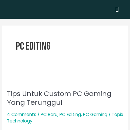
Skip
Men
to
content
PC Editing
Tips
Untuk
Tips Untuk Custom PC Gaming
Custom
PC
Yang Terunggul
Gaming
4 Comments
/
PC Baru
,
PC Editing
,
PC Gaming
/
Topix
Yang
Technology
Terunggul