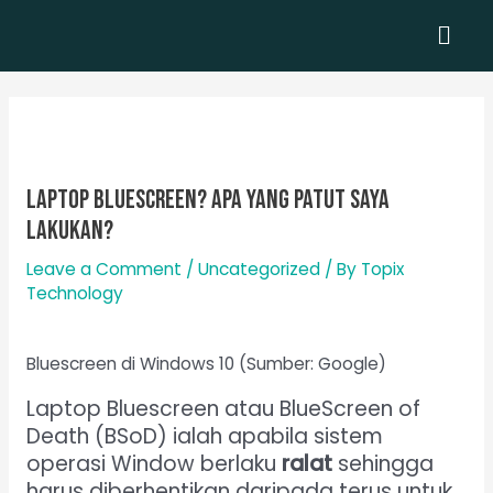
Skip
Men
to
content
Laptop Bluescreen? Apa Yang Patut Saya
Lakukan?
Leave a Comment
/
Uncategorized
/ By
Topix
Technology
Bluescreen di Windows 10 (Sumber: Google)
Laptop Bluescreen atau BlueScreen of
Death (BSoD) ialah apabila sistem
operasi Window berlaku
ralat
sehingga
harus diberhentikan daripada terus untuk