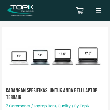
Skip
Menu
to
content
Cadangan Spesifikasi Untuk Anda Beli Laptop
Terbaik
2 Comments
/
Laptop Baru
,
Quality
/ By
Topix