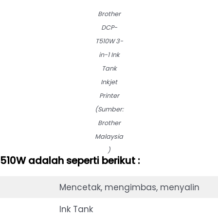
Brother
DCP-
T510W 3-
in-1 Ink
Tank
Inkjet
Printer
(Sumber:
Brother
Malaysia
)
510W adalah seperti berikut :
Mencetak, mengimbas, menyalin
Ink Tank