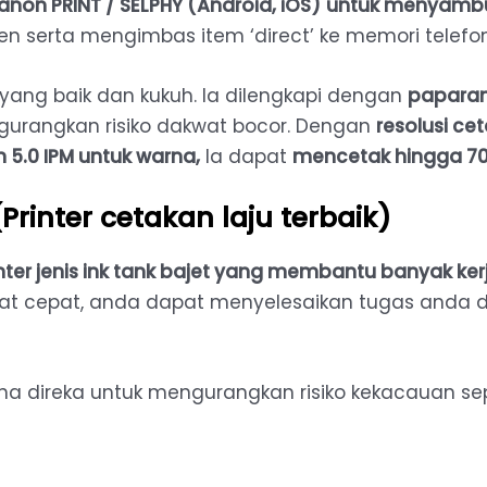
on PRINT / SELPHY (Android, iOS)
untuk menyambu
 serta mengimbas item ‘direct’ ke memori telefo
yang baik dan kukuh. Ia dilengkapi dengan
paparan 
urangkan risiko dakwat bocor. Dengan
resolusi ce
5.0 IPM untuk warna,
Ia dapat
mencetak hingga 70
inter cetakan laju terbaik)
nter jenis ink tank bajet yang membantu banyak k
at cepat, anda dapat menyelesaikan tugas anda d
a direka untuk mengurangkan risiko kekacauan se