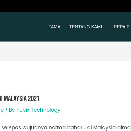
UTAMA
TENTANG KAMI
REPAIR
Di Malaysia 2021
re
/ By
Topix Technology
 selepas wujudnya norma baharu di Malaysia diman