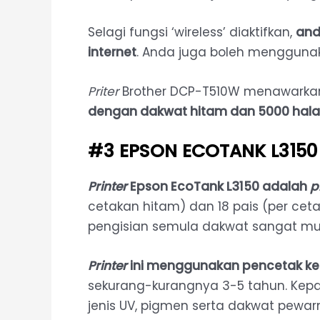
Selagi fungsi ‘wireless’ diaktifkan,
and
internet
. Anda juga boleh menggunak
Priter
Brother DCP-T510W menawark
dengan dakwat hitam dan 5000 hal
#3
EPSON ECOTANK L3150
Printer
Epson EcoTank L3150 adalah
p
cetakan hitam) dan 18 pais (per c
pengisian semula dakwat sangat m
Printer
ini menggunakan pencetak ke
sekurang-kurangnya 3-5 tahun. Kepala
jenis UV, pigmen serta dakwat pewar