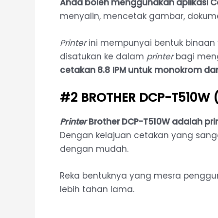
Anda boleh menggunakan aplikasi Can
menyalin, mencetak gambar, dokumen
Printer
ini mempunyai bentuk binaan 
disatukan ke dalam
printer
bagi meng
cetakan
8.8
IPM untuk
monokrom dan 
#2 BROTHER DCP-T510W (Pr
Printer
Brother DCP-T510W adalah pri
Dengan kelajuan cetakan yang sang
dengan mudah.
Reka bentuknya yang mesra penggun
lebih tahan lama.