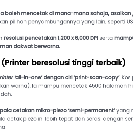
a boleh mencetak di mana-mana sahaja, asalkan
an pilihan penyambungannya yang lain, seperti USB
an
resolusi pencetakan 1,200 x 6,000 DPI
serta
mampu
aman dakwat berwarna.
(Printer beresolusi tinggi terbaik)
rinter ‘
all-in-one’ dengan ciri ‘print-scan-copy’
. Kos
etakan warna). Ia mampu mencetak 4500 halaman h
udah.
pala cetakan mikro-piezo ‘semi-permanent’
yang 
 cetak piezo ini lebih tepat dan serasi dengan se
na.