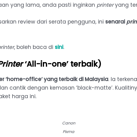
naan yang lama, anda pasti inginkan
printer
yang ter
arkan review dari serata pengguna
,
ini
senarai
prin
rinter
, boleh baca di
sini
.
Printer
‘All-in-one’ terbaik)
r ‘home-office’ yang terbaik di Malaysia
. Ia terke
dan cantik dengan kemasan ‘black-matte’. Kualiti
ket harga ini.
Canon
Pixma